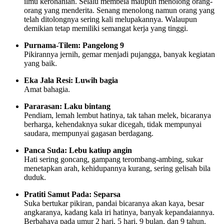
ilmu kerohanian. Selalu membela maupun menolong orang-
orang yang menderita. Senang menolong namun orang yang
telah ditolongnya sering kali melupakannya. Walaupun
demikian tetap memiliki semangat kerja yang tinggi.
Purnama-Tilem: Pangelong 9
Pikirannya jernih, gemar menjadi pujangga, banyak kegiatan
yang baik.
Eka Jala Resi: Luwih bagia
Amat bahagia.
Pararasan: Laku bintang
Pendiam, lemah lembut hatinya, tak tahan melek, bicaranya
berharga, kehendaknya sukar dicegah, tidak mempunyai
saudara, mempunyai gagasan berdagang.
Panca Suda: Lebu katiup angin
Hati sering goncang, gampang terombang-ambing, sukar
menetapkan arah, kehidupannya kurang, sering gelisah bila
duduk.
Pratiti Samut Pada: Separsa
Suka bertukar pikiran, pandai bicaranya akan kaya, besar
angkaranya, kadang kala iri hatinya, banyak kepandaiannya.
Berbahaya pada umur 2 hari, 5 hari, 9 bulan, dan 9 tahun.