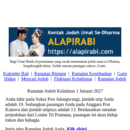
Bagi Umat Hindu di perantauan yang susah menemukan jodoh umat se-Dharma,
bergabunglah disini. Sudah ratusan pasangan sukses, Gratis.
Kalender Bali
|
Ramalan Bintang
|
Ramalan Kepribadian
|
Garis
Hidup
|
Mencari Jodoh
|
Fluktuasi Kehidupan
|
Ramalan Jodoh
Ramalan Jodoh Kelahiran 1 Januari 2027
Anda lahir pada Sukra Pon Julungwangi, jumlah urip Anda
adalah 19. Sedangkan pasangan Anda pada Anggara Pon
Kulawu dan jumlah uripnya adalah 13. Berdasarkan ramalan
perjodohan dari Lontar Tri Pramana, pasangan ini akan hidup
rukun dan bahagia.
Ingin tahu Ramalan Jodoh Anda,
Klik disini