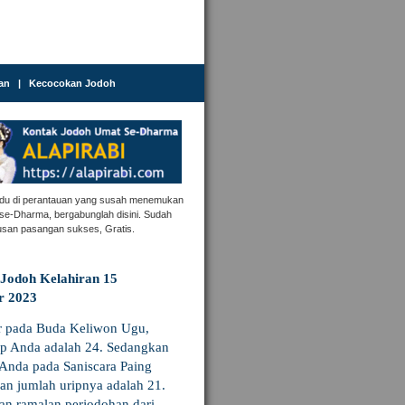
an
|
Kecocokan Jodoh
ndu di perantauan yang susah menemukan
se-Dharma, bergabunglah disini. Sudah
usan pasangan sukses, Gratis.
Jodoh Kelahiran 15
r 2023
r pada Buda Keliwon Ugu,
ip Anda adalah 24. Sedangkan
Anda pada Saniscara Paing
an jumlah uripnya adalah 21.
an ramalan perjodohan dari