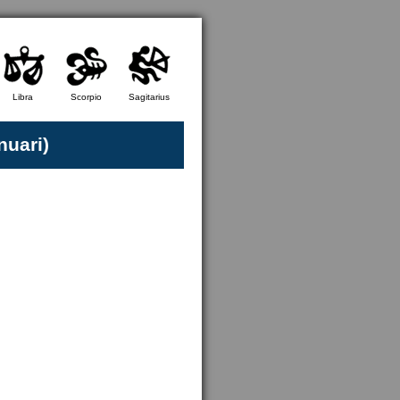
Libra
Scorpio
Sagitarius
nuari)