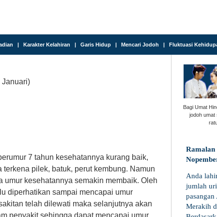
adian
|
Karakter Kelahiran
|
Garis Hidup
|
Mencari Jodoh
|
Fluktuasi Kehidup
 Januari)
Bagi Umat Hi
jodoh umat 
rat
Ramalan 
erumur 7 tahun kesehatannya kurang baik,
Nopembe
ya terkena pilek, batuk, perut kembung. Namun
Anda lahi
ya umur kesehatannya semakin membaik. Oleh
jumlah ur
rlu diperhatikan sampai mencapai umur
pasangan 
akitan telah dilewati maka selanjutnya akan
Merakih d
m penyakit sehingga dapat mencapai umur
Berdasark