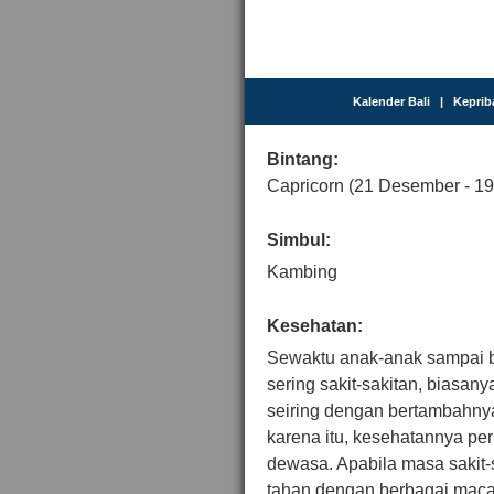
Kalender Bali
|
Keprib
Bintang:
Capricorn (21 Desember - 19
Simbul:
Kambing
Kesehatan:
Sewaktu anak-anak sampai b
sering sakit-sakitan, biasan
seiring dengan bertambahn
karena itu, kesehatannya pe
dewasa. Apabila masa sakit-s
tahan dengan berbagai maca