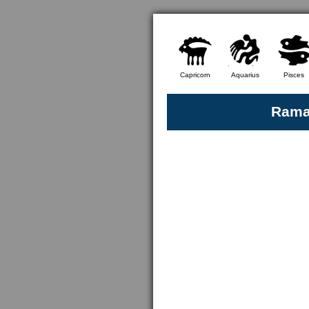
Capricorn
Aquarius
Pisces
Ramal