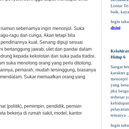
Lontar Tr
baik, kay
Ingin tah
disini
 namun sebenarnya ingin menonjol. Suka
gu-ragu dan curiga. Akan tetapi bila
pendiriannya kuat. Senang dipuji sesuai
i bertanggung jawab, ulet dan pandai dalam
Kelahira
ndrung kepada kekolotan dan suka pada tradisi.
Hidup 6
mum suka menolong orang yang perlu ditolong.
Sangat be
hannya, pemarah, mudah tersinggung, biasanya
karakter g
a mendalam. Sukar memaafkan orang yang
menonjol 
yang besar
jika berg
terbesar 
kehidupan
t (politik), pemimpin, pendidik, pemain
pelayanan
a bekerja di rumah sakit, model, kantor
temanya ..
Ingin tah