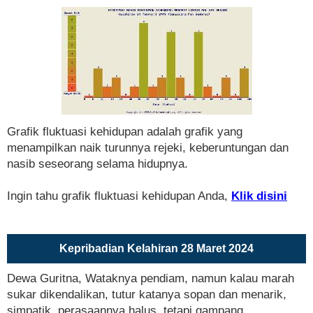
Grafik fluktuasi kehidupan adalah grafik yang
menampilkan naik turunnya rejeki, keberuntungan dan
nasib seseorang selama hidupnya.
Ingin tahu grafik fluktuasi kehidupan Anda,
Klik disini
Kepribadian Kelahiran 28 Maret 2024
Dewa Guritna, Wataknya pendiam, namun kalau marah
sukar dikendalikan, tutur katanya sopan dan menarik,
simpatik, perasaannya halus, tetapi gampang