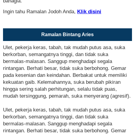
bahagia.
Ingin tahu Ramalan Jodoh Anda,
Klik disini
Ramalan Bintang Aries
Ulet, pekerja keras, tabah, tak mudah putus asa, suka
berkorban, semangatnya tinggi, dan tidak suka
bermalas-malasan. Sanggup menghadapi segala
rintangan. Berhati besar, tidak suka berbohong. Gemar
pada kesenian dan keindahan. Berbakat untuk memiliki
kekuatan gaib. Kelemahannya, suka berubah pikiran
hingga sering salah perhitungan, selalu tidak puas,
mudah tersinggung, pemarah, suka menyerang (agresif).
Ulet, pekerja keras, tabah, tak mudah putus asa, suka
berkorban, semangatnya tinggi, dan tidak suka
bermalas-malasan. Sanggup menghadapi segala
rintangan. Berhati besar, tidak suka berbohong. Gemar