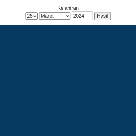
Kelahiran