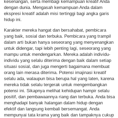
kesenangan, serta membagi kemampuan kreatif Anda
dengan dunia. Mengasah kemampuan Anda dalam
ekspresi kreatif adalah misi tertinggi bagi angka garis
hidup ini.
Karakter mereka hangat dan bersahabat, pembicara
yang baik, sosial dan terbuka. Pembicara yang trampil
dalam arti bukan hanya seseorang yang menyenangkan
untuk didengar, tapi lebih penting lagi, seseorang yang
mampu untuk mendengarkan. Mereka adalah individu-
individu yang selalu diterima dengan baik dalam setiap
situasi sosial, dan juga mengerti bagaimana membuat
orang lain merasa diterima. Potensi imajinasi kreatif
selalu ada, walaupun bisa berupa hal yang laten, karena
mereka tidak selalu tergerak untuk mengembangkan
potensi ini. Sikapnya melihat kehidupan hampir selalu
positif, dan pembawaannya riang dan terbuka. Anda bisa
menghadapi banyak halangan dalam hidup dengan
efektif dan langsung kembali bersemangat. Anda
mempunyai tata krama yang baik dan tampaknya cukup