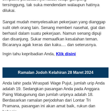
tersinggung, tak suka mendendam walaupun hatinya
dilukai.
Sangat mudah menyelesaikan pekerjaan yang dianggap
sulit oleh orang lain. Senang memberi nasehat, giat dan
berhasil dalam suatu pekerjaan. Namun senang dipuji
dan disanjung. Sukar memaafkan kesalahan teman.
Bicaranya agak keras dan kaku.... dan seterusnya.
Ingin tahu kepribadian Anda,
Klik disini
Ramalan Jodoh Kelahiran 28 Maret 2024
Anda lahir pada Wraspati Wage Pujut, jumlah urip Anda
adalah 19. Sedangkan pasangan Anda pada Anggara
Paing Watugunung dan jumlah uripnya adalah 18.
Berdasarkan ramalan perjodohan dari Lontar Tri
Pramana, pasangan ini akan amat baik, rukun dan