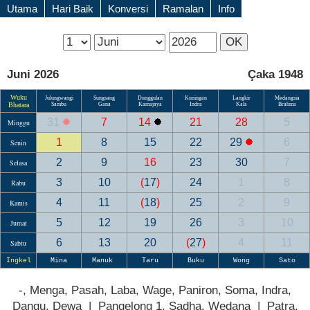
Utama
Hari Baik
Konversi
Ramalan
Info
Juni 2026
Çaka 1948
Wuku
Julungwangi
Sungsang
Dunggulan
Kuningan
Langkir
Medangsia
Bhatara
Sambu
Gana
Kamajaya
Indra
Kala
Brahma
31
7
14
21
28
5
Minggu
1
8
15
22
29
6
Senin
2
9
16
23
30
7
Selasa
3
10
(
17
)
24
1
8
Rabu
4
11
(
18
)
25
2
9
Kamis
5
12
19
26
3
10
Jumat
6
13
20
(
27
)
4
11
Sabtu
Ingkel
Mina
Manuk
Taru
Buku
Wong
Sato
-, Menga, Pasah, Laba, Wage, Paniron, Soma, Indra,
Dangu, Dewa | Pangelong 1, Sadha, Wedana | Patra,