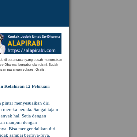
ndu di perantauan yang susah menemukan
se-Dharma, bergabunglah disini. Sudah
usan pasangan sukses, Gratis.
n Kelahiran 12 Pebruari
a pintar menyesuaikan diri
 mereka berada. Sangat tajam
banyak hal. Setia dengan
aan maupun dengan
nya. Bisa mengendalikan diri
tidak sampai berfoya-foya,