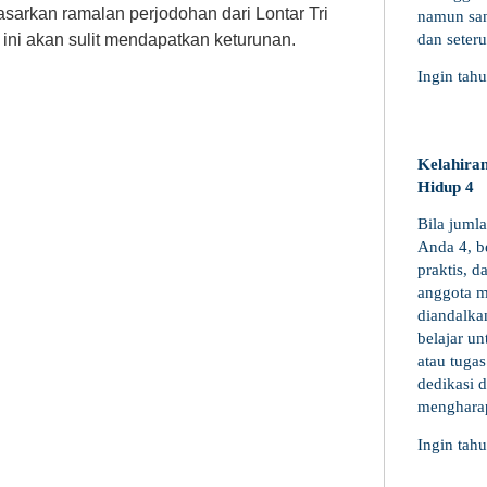
asarkan ramalan perjodohan dari Lontar Tri
namun san
ni akan sulit mendapatkan keturunan.
dan seter
Ingin tah
Kelahiran
Hidup 4
Bila juml
Anda 4, be
praktis, 
anggota m
diandalka
belajar u
atau tuga
dedikasi d
mengharap
Ingin tah