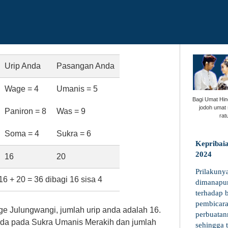
Urip Anda
Pasangan Anda
Wage = 4
Umanis = 5
Bagi Umat Hi
jodoh umat 
Paniron = 8
Was = 9
rat
Soma = 4
Sukra = 6
Kepribaia
2024
16
20
Prilakuny
16 + 20 = 36 dibagi 16 sisa 4
dimanapun
terhadap 
pembicar
e Julungwangi, jumlah urip anda adalah 16.
perbuatan
a pada Sukra Umanis Merakih dan jumlah
sehingga 