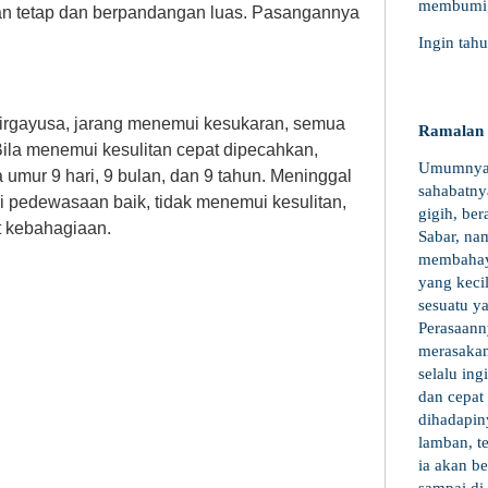
membumi, 
ian tetap dan berpandangan luas. Pasangannya
Ingin tah
irgayusa, jarang menemui kesukaran, semua
Ramalan 
 Bila menemui kesulitan cepat dipecahkan,
Umumnya s
umur 9 hari, 9 bulan, dan 9 tahun. Meninggal
sahabatny
ai pedewasaan baik, tidak menemui kesulitan,
gigih, be
 kebahagiaan.
Sabar, na
membahaya
yang keci
sesuatu y
Perasaann
merasakan
selalu ing
dan cepat
dihadapin
lamban, t
ia akan b