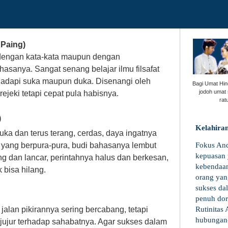
Paing)
 dengan kata-kata maupun dengan
asanya. Sangat senang belajar ilmu filsafat
dapi suka maupun duka. Disenangi oleh
Bagi Umat Hi
jodoh umat 
ejeki tetapi cepat pula habisnya.
rat
)
Kelahiran
ka dan terus terang, cerdas, daya ingatnya
g yang berpura-pura, budi bahasanya lembut
Fokus An
kepuasan 
g dan lancar, perintahnya halus dan berkesan,
kebendaan
k bisa hilang.
orang yang
sukses da
penuh dor
jalan pikirannya sering bercabang, tetapi
Rutinitas 
hubungan-
t jujur terhadap sahabatnya. Agar sukses dalam