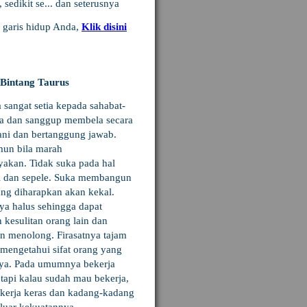
sedikit se... dan seterusnya
u garis hidup Anda,
Klik disini
Bintang Taurus
angat setia kepada sahabat-
a dan sanggup membela secara
rani dan bertanggung jawab.
mun bila marah
kan. Tidak suka pada hal
l dan sepele. Suka membangun
ang diharapkan akan kekal.
ya halus sehingga dapat
 kesulitan orang lain dan
in menolong. Firasatnya tajam
 mengetahui sifat orang yang
ya. Pada umumnya bekerja
etapi kalau sudah mau bekerja,
ekerja keras dan kadang-kadang