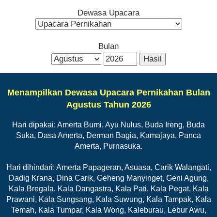
Dewasa Upacara
Bulan
Menampilkan Dewasa Upacara Pernikahan Bulan
Agustus Tahun 2026
Hari dipakai: Amerta Bumi, Ayu Nulus, Buda Ireng, Buda
Suka, Dasa Amerta, Derman Bagia, Kamajaya, Panca
Amerta, Purnasuka.
Hari dihindari: Amerta Papageran, Asuasa, Carik Walangati,
Dadig Krana, Dina Carik, Geheng Manyinget, Geni Agung,
Kala Bregala, Kala Dangastra, Kala Pati, Kala Pegat, Kala
Prawani, Kala Sungsang, Kala Suwung, Kala Tampak, Kala
Temah, Kala Tumpar, Kala Wong, Kaleburau, Lebur Awu,