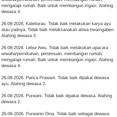
mengatapi rumah. Baik untuk membangun irigasi. Alahing
dewasa 4.
26-08-2026. Kaleburau. Tidak baik melakukan karya ayu
atau yadnya. Tidak baik melaksanakan atiwa-tiwa/ngaben.
Alahing dewasa 3.
26-08-2026. Lebur Awu. Tidak baik melakukan upacara
wiwaha/pernikahan, pertemuan, membangun rumah,
mengatapi rumah. Baik untuk membangun irigasi. Alahing
dewasa 4.
26-08-2026. Panca Prawani. Tidak baik dipakai dewasa
ayu. Alahing dewasa 2.
26-08-2026. Purwani. Tidak baik dipakai dewasa. Alahing
dewasa 2.
26-08-2026. Purwanin Dina. Tidak baik sebagai dewasa