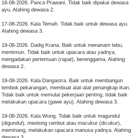
16-08-2026. Panca Prawani. Tidak baik dipakai dewasa
ayu. Alahing dewasa 2.
17-08-2026. Kala Temah. Tidak baik untuk dewasa ayu.
Alahing dewasa 3.
19-08-2026. Dadig Krana. Baik untuk menanam tebu,
mentimun. Tidak baik untuk upacara atau yadnya,
mengadakan pertemuan (rapat), berenggama. Alahing
dewasa 2.
19-08-2026. Kala Dangastra. Baik untuk membangun
tembok pekarangan, membuat alat-alat penangkap ikan.
Tidak baik untuk memulai pekerjaan penting, tidak baik
melakukan upacara (gawe ayu). Alahing dewasa 3.
19-08-2026. Kala Wong. Tidak baik untuk magundul
(digundul), meotong rambut atau macukur (dicukur),
meminang, melakukan upacara manusa yadnya. Alahing
dewasa 3.