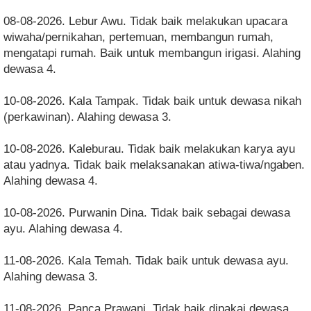
08-08-2026. Lebur Awu. Tidak baik melakukan upacara
wiwaha/pernikahan, pertemuan, membangun rumah,
mengatapi rumah. Baik untuk membangun irigasi. Alahing
dewasa 4.
10-08-2026. Kala Tampak. Tidak baik untuk dewasa nikah
(perkawinan). Alahing dewasa 3.
10-08-2026. Kaleburau. Tidak baik melakukan karya ayu
atau yadnya. Tidak baik melaksanakan atiwa-tiwa/ngaben.
Alahing dewasa 4.
10-08-2026. Purwanin Dina. Tidak baik sebagai dewasa
ayu. Alahing dewasa 4.
11-08-2026. Kala Temah. Tidak baik untuk dewasa ayu.
Alahing dewasa 3.
11-08-2026. Panca Prawani. Tidak baik dipakai dewasa