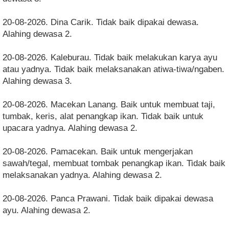
20-08-2026. Dina Carik. Tidak baik dipakai dewasa.
Alahing dewasa 2.
20-08-2026. Kaleburau. Tidak baik melakukan karya ayu
atau yadnya. Tidak baik melaksanakan atiwa-tiwa/ngaben.
Alahing dewasa 3.
20-08-2026. Macekan Lanang. Baik untuk membuat taji,
tumbak, keris, alat penangkap ikan. Tidak baik untuk
upacara yadnya. Alahing dewasa 2.
20-08-2026. Pamacekan. Baik untuk mengerjakan
sawah/tegal, membuat tombak penangkap ikan. Tidak baik
melaksanakan yadnya. Alahing dewasa 2.
20-08-2026. Panca Prawani. Tidak baik dipakai dewasa
ayu. Alahing dewasa 2.