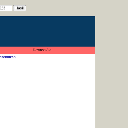
Dewasa Ala