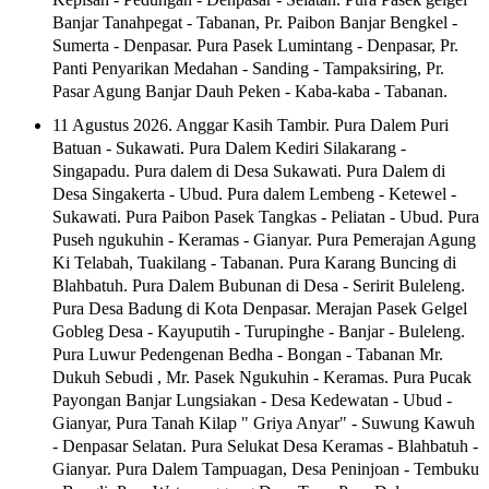
Banjar Tanahpegat - Tabanan, Pr. Paibon Banjar Bengkel -
Sumerta - Denpasar. Pura Pasek Lumintang - Denpasar, Pr.
Panti Penyarikan Medahan - Sanding - Tampaksiring, Pr.
Pasar Agung Banjar Dauh Peken - Kaba-kaba - Tabanan.
11 Agustus 2026. Anggar Kasih Tambir. Pura Dalem Puri
Batuan - Sukawati. Pura Dalem Kediri Silakarang -
Singapadu. Pura dalem di Desa Sukawati. Pura Dalem di
Desa Singakerta - Ubud. Pura dalem Lembeng - Ketewel -
Sukawati. Pura Paibon Pasek Tangkas - Peliatan - Ubud. Pura
Puseh ngukuhin - Keramas - Gianyar. Pura Pemerajan Agung
Ki Telabah, Tuakilang - Tabanan. Pura Karang Buncing di
Blahbatuh. Pura Dalem Bubunan di Desa - Seririt Buleleng.
Pura Desa Badung di Kota Denpasar. Merajan Pasek Gelgel
Gobleg Desa - Kayuputih - Turupinghe - Banjar - Buleleng.
Pura Luwur Pedengenan Bedha - Bongan - Tabanan Mr.
Dukuh Sebudi , Mr. Pasek Ngukuhin - Keramas. Pura Pucak
Payongan Banjar Lungsiakan - Desa Kedewatan - Ubud -
Gianyar, Pura Tanah Kilap " Griya Anyar" - Suwung Kawuh
- Denpasar Selatan. Pura Selukat Desa Keramas - Blahbatuh -
Gianyar. Pura Dalem Tampuagan, Desa Peninjoan - Tembuku