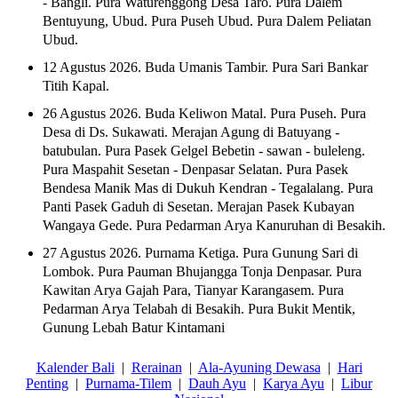
- Bangli. Pura Waturenggong Desa Taro. Pura Dalem
Bentuyung, Ubud. Pura Puseh Ubud. Pura Dalem Peliatan
Ubud.
12 Agustus 2026. Buda Umanis Tambir. Pura Sari Bankar
Titih Kapal.
26 Agustus 2026. Buda Keliwon Matal. Pura Puseh. Pura
Desa di Ds. Sukawati. Merajan Agung di Batuyang -
batubulan. Pura Pasek Gelgel Bebetin - sawan - buleleng.
Pura Maspahit Sesetan - Denpasar Selatan. Pura Pasek
Bendesa Manik Mas di Dukuh Kendran - Tegalalang. Pura
Panti Pasek Gaduh di Sesetan. Merajan Pasek Kubayan
Wangaya Gede. Pura Pedarman Arya Kanuruhan di Besakih.
27 Agustus 2026. Purnama Ketiga. Pura Gunung Sari di
Lombok. Pura Pauman Bhujangga Tonja Denpasar. Pura
Kawitan Arya Gajah Para, Tianyar Karangasem. Pura
Pedarman Arya Telabah di Besakih. Pura Bukit Mentik,
Gunung Lebah Batur Kintamani
Kalender Bali
|
Rerainan
|
Ala-Ayuning Dewasa
|
Hari
Penting
|
Purnama-Tilem
|
Dauh Ayu
|
Karya Ayu
|
Libur