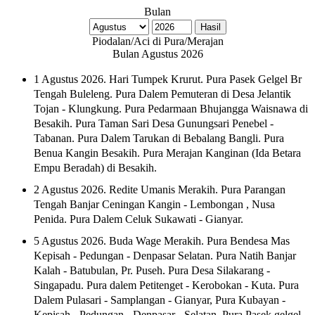
Bulan
Piodalan/Aci di Pura/Merajan
Bulan Agustus 2026
1 Agustus 2026. Hari Tumpek Krurut. Pura Pasek Gelgel Br
Tengah Buleleng. Pura Dalem Pemuteran di Desa Jelantik
Tojan - Klungkung. Pura Pedarmaan Bhujangga Waisnawa di
Besakih. Pura Taman Sari Desa Gunungsari Penebel -
Tabanan. Pura Dalem Tarukan di Bebalang Bangli. Pura
Benua Kangin Besakih. Pura Merajan Kanginan (Ida Betara
Empu Beradah) di Besakih.
2 Agustus 2026. Redite Umanis Merakih. Pura Parangan
Tengah Banjar Ceningan Kangin - Lembongan , Nusa
Penida. Pura Dalem Celuk Sukawati - Gianyar.
5 Agustus 2026. Buda Wage Merakih. Pura Bendesa Mas
Kepisah - Pedungan - Denpasar Selatan. Pura Natih Banjar
Kalah - Batubulan, Pr. Puseh. Pura Desa Silakarang -
Singapadu. Pura dalem Petitenget - Kerobokan - Kuta. Pura
Dalem Pulasari - Samplangan - Gianyar, Pura Kubayan -
Kepisah - Pedungan - Denpasar - Selatan. Pura Pasek gelgel