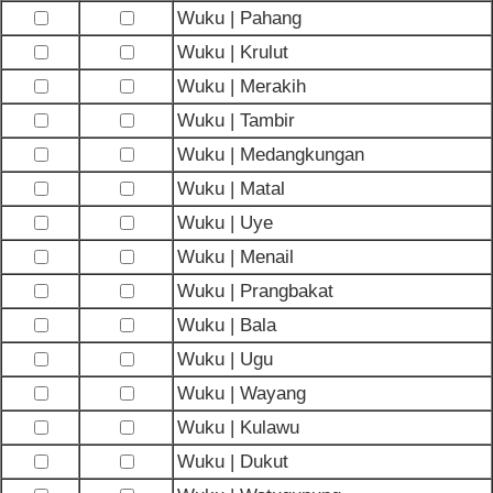
Wuku | Pahang
Wuku | Krulut
Wuku | Merakih
Wuku | Tambir
Wuku | Medangkungan
Wuku | Matal
Wuku | Uye
Wuku | Menail
Wuku | Prangbakat
Wuku | Bala
Wuku | Ugu
Wuku | Wayang
Wuku | Kulawu
Wuku | Dukut