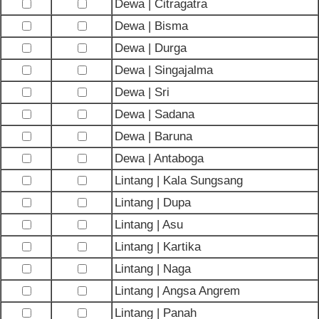
Dewa | Citragatra
Dewa | Bisma
Dewa | Durga
Dewa | Singajalma
Dewa | Sri
Dewa | Sadana
Dewa | Baruna
Dewa | Antaboga
Lintang | Kala Sungsang
Lintang | Dupa
Lintang | Asu
Lintang | Kartika
Lintang | Naga
Lintang | Angsa Angrem
Lintang | Panah