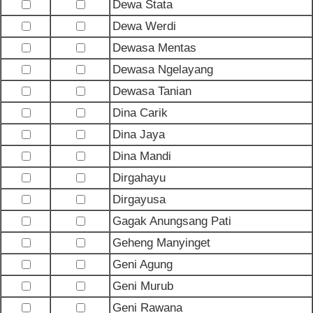
Dewa Stata
Dewa Werdi
Dewasa Mentas
Dewasa Ngelayang
Dewasa Tanian
Dina Carik
Dina Jaya
Dina Mandi
Dirgahayu
Dirgayusa
Gagak Anungsang Pati
Geheng Manyinget
Geni Agung
Geni Murub
Geni Rawana