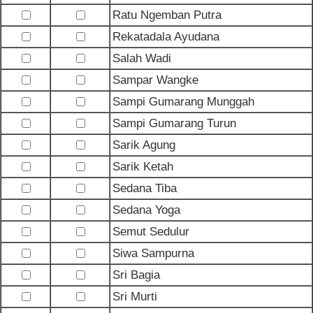
Ratu Ngemban Putra
Rekatadala Ayudana
Salah Wadi
Sampar Wangke
Sampi Gumarang Munggah
Sampi Gumarang Turun
Sarik Agung
Sarik Ketah
Sedana Tiba
Sedana Yoga
Semut Sedulur
Siwa Sampurna
Sri Bagia
Sri Murti