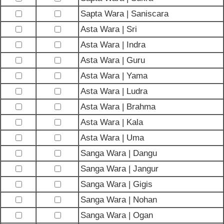
Sapta Wara | Saniscara
Asta Wara | Sri
Asta Wara | Indra
Asta Wara | Guru
Asta Wara | Yama
Asta Wara | Ludra
Asta Wara | Brahma
Asta Wara | Kala
Asta Wara | Uma
Sanga Wara | Dangu
Sanga Wara | Jangur
Sanga Wara | Gigis
Sanga Wara | Nohan
Sanga Wara | Ogan