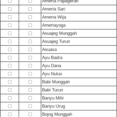
Amerta Papageran
Amerta Sari
Amerta Wija
Amertayoga
Asuajeg Munggah
Asuajeg Turun
Asuasa
Ayu Badra
Ayu Dana
Ayu Nulus
Babi Munggah
Babi Turun
Banyu Milir
Banyu Urug
Bojog Munggah