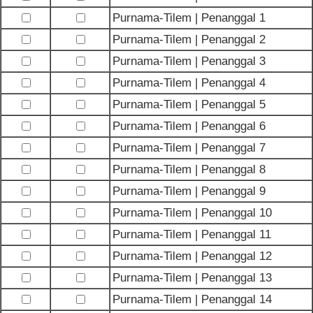
Purnama-Tilem | Penanggal 1
Purnama-Tilem | Penanggal 2
Purnama-Tilem | Penanggal 3
Purnama-Tilem | Penanggal 4
Purnama-Tilem | Penanggal 5
Purnama-Tilem | Penanggal 6
Purnama-Tilem | Penanggal 7
Purnama-Tilem | Penanggal 8
Purnama-Tilem | Penanggal 9
Purnama-Tilem | Penanggal 10
Purnama-Tilem | Penanggal 11
Purnama-Tilem | Penanggal 12
Purnama-Tilem | Penanggal 13
Purnama-Tilem | Penanggal 14