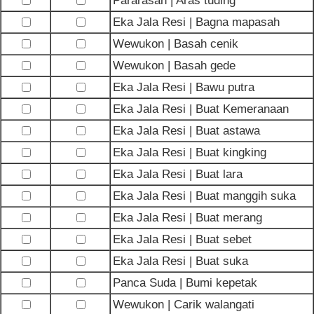
Pararasan | Aras tuding
Eka Jala Resi | Bagna mapasah
Wewukon | Basah cenik
Wewukon | Basah gede
Eka Jala Resi | Bawu putra
Eka Jala Resi | Buat Kemeranaan
Eka Jala Resi | Buat astawa
Eka Jala Resi | Buat kingking
Eka Jala Resi | Buat lara
Eka Jala Resi | Buat manggih suka
Eka Jala Resi | Buat merang
Eka Jala Resi | Buat sebet
Eka Jala Resi | Buat suka
Panca Suda | Bumi kepetak
Wewukon | Carik walangati