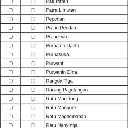
Pati Paten
Patra Limutan
Pepedan
Prabu Pendah
Prangewa
Purnama Danta
Purnasuka
Purwani
Purwanin Dina
Rangda Tiga
Rarung Pagelangan
Ratu Magelung
Ratu Mangure
Ratu Megambahan
Ratu Nanyingal