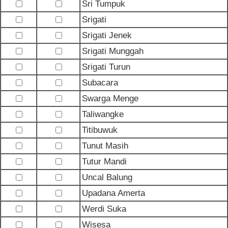
Sri Tumpuk
Srigati
Srigati Jenek
Srigati Munggah
Srigati Turun
Subacara
Swarga Menge
Taliwangke
Titibuwuk
Tunut Masih
Tutur Mandi
Uncal Balung
Upadana Amerta
Werdi Suka
Wisesa