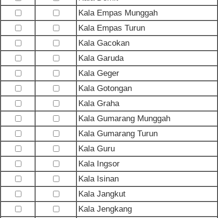
Kala Empas Munggah
Kala Empas Turun
Kala Gacokan
Kala Garuda
Kala Geger
Kala Gotongan
Kala Graha
Kala Gumarang Munggah
Kala Gumarang Turun
Kala Guru
Kala Ingsor
Kala Isinan
Kala Jangkut
Kala Jengkang