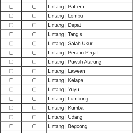
Lintang | Patrem
Lintang | Lembu
Lintang | Depat
Lintang | Tangis
Lintang | Salah Ukur
Lintang | Perahu Pegat
Lintang | Puwuh Atarung
Lintang | Lawean
Lintang | Kelapa
Lintang | Yuyu
Lintang | Lumbung
Lintang | Kumba
Lintang | Udang
Lintang | Begoong