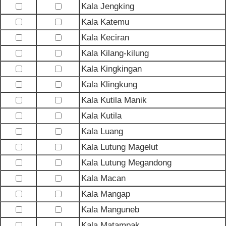
Kala Jengking
Kala Katemu
Kala Keciran
Kala Kilang-kilung
Kala Kingkingan
Kala Klingkung
Kala Kutila Manik
Kala Kutila
Kala Luang
Kala Lutung Magelut
Kala Lutung Megandong
Kala Macan
Kala Mangap
Kala Manguneb
Kala Matampak