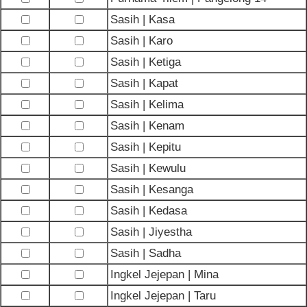
Sasih | Kasa
Sasih | Karo
Sasih | Ketiga
Sasih | Kapat
Sasih | Kelima
Sasih | Kenam
Sasih | Kepitu
Sasih | Kewulu
Sasih | Kesanga
Sasih | Kedasa
Sasih | Jiyestha
Sasih | Sadha
Ingkel Jejepan | Mina
Ingkel Jejepan | Taru