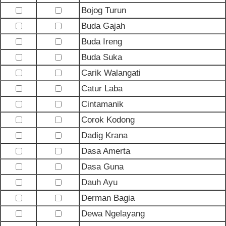
Bojog Turun
Buda Gajah
Buda Ireng
Buda Suka
Carik Walangati
Catur Laba
Cintamanik
Corok Kodong
Dadig Krana
Dasa Amerta
Dasa Guna
Dauh Ayu
Derman Bagia
Dewa Ngelayang