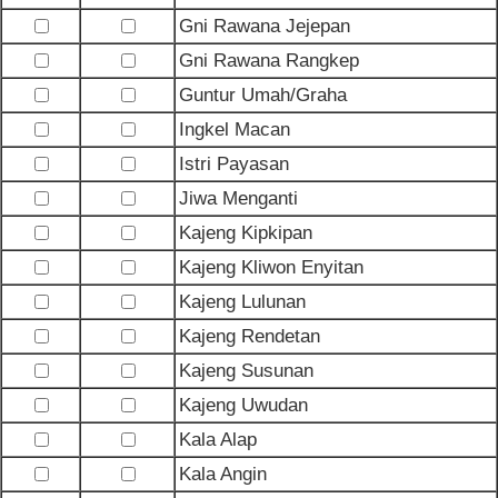
Gni Rawana Jejepan
Gni Rawana Rangkep
Guntur Umah/Graha
Ingkel Macan
Istri Payasan
Jiwa Menganti
Kajeng Kipkipan
Kajeng Kliwon Enyitan
Kajeng Lulunan
Kajeng Rendetan
Kajeng Susunan
Kajeng Uwudan
Kala Alap
Kala Angin